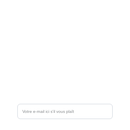
Services
Réservez un cours d'essaie pour vos chiens.
Contact
+33 6 07 56 19 35
Contactez-nous !
Entrez votre adresse e-mail*
Message