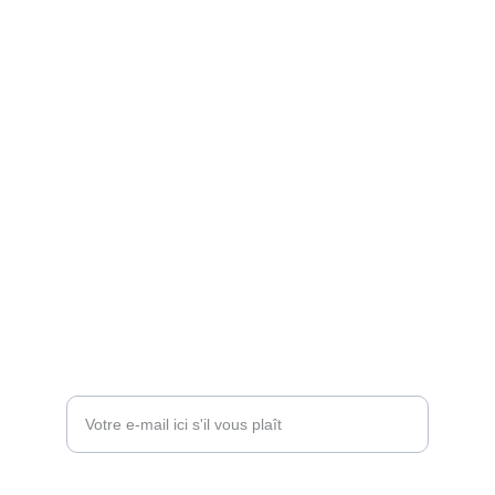
Services
Réservez un cours d'essaie pour vos chiens.
Contact
+33 6 07 56 19 35
Contactez-nous !
Entrez votre adresse e-mail*
Message