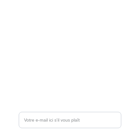
Services
Réservez un cours d'essaie pour vos chiens.
Contact
+33 6 07 56 19 35
Contactez-nous !
Entrez votre adresse e-mail*
Message